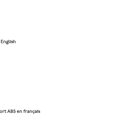
 English
ort ABS en français