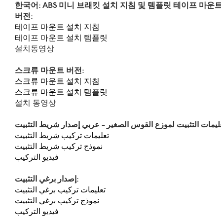
한국어: ABS 미니 브래킷 설치 지침 및 템플릿
테이프
마운
버전
:
테이프 마운트 설치 지침
테이프 마운트 설치 템플릿
설치동영상
스크류
마운트
버전
:
스크류 마운트 설치 지침
스크류 마운트 설치 템플릿
설치 동영상
ليمات التثبيت لموزع القوس الصغير - عربي
تعليمات تركيب شريط التثبيت
نموذج تركيب شريط التثبيت
فيديو التركيب
إصدار برغي التثبيت:
تعليمات تركيب برغي التثبيت
نموذج تركيب برغي التثبيت
فيديو التركيب